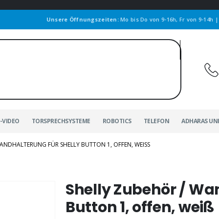
Unsere Öffnungszeiten:
Mo bis Do von 9-16h, Fr von 9-14h 
-VIDEO
TORSPRECHSYSTEME
ROBOTICS
TELEFON
ADHARAS UN
ANDHALTERUNG FÜR SHELLY BUTTON 1, OFFEN, WEISS
Shelly Zubehör / Wa
Button 1, offen, weiß