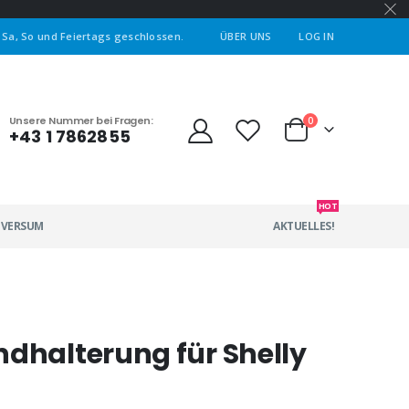
| Sa, So und Feiertags geschlossen.
ÜBER UNS
LOG IN
Unsere Nummer bei Fragen:
0
+43 1 7862855
HOT
IVERSUM
AKTUELLES!
ndhalterung für Shelly