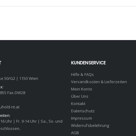
T
KUNDENSERVICE
Hilfe & FAQs
se 50/G2 | 1150 Wien
Versandkosten & Lieferzeiten
x:
Mein Konto
2855 Fax DW28
Über Uns
Kontakt
hold-nt.at
Datenschutz
eiten:
Impressum
-16 Uhr | Fr. 9-14 Uhr | Sa., So. und
Widerrufsbelehrung
eschlossen.
AGB