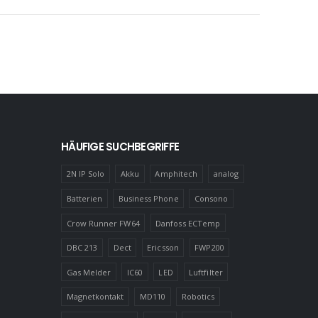
HÄUFIGE SUCHBEGRIFFE
2N IP Solo
Akku
Amphitech
analog
Batterien
Business Phone
Consono
Crow Runner FW64
Danfoss ECTemp
DBC 213
Dect
Ericsson
FWP200
Gas Melder
IC60
LED
Luftfilter
Magnetkontakt
MD110
Robotics