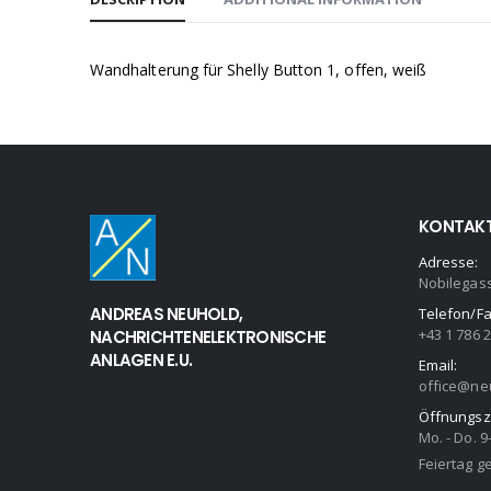
Wandhalterung für Shelly Button 1, offen, weiß
KONTAK
Adresse:
Nobilegas
ANDREAS NEUHOLD,
Telefon/Fa
+43 1 786 
NACHRICHTENELEKTRONISCHE
ANLAGEN E.U.
Email:
office@neu
Öffnungsz
Mo. - Do. 9
Feiertag g