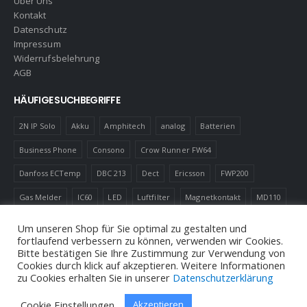
Über Uns
Kontakt
Datenschutz
Impressum
Widerrufsbelehrung
AGB
HÄUFIGE SUCHBEGRIFFE
2N IP Solo
Akku
Amphitech
analog
Batterien
Business Phone
Consono
Crow Runner FW64
Danfoss ECTemp
DBC 213
Dect
Ericsson
FWP200
Gas Melder
IC60
LED
Luftfilter
Magnetkontakt
MD110
Robotics
Schnurlostelefon
Shelly
Virenfilter
Um unseren Shop für Sie optimal zu gestalten und
fortlaufend verbessern zu können, verwenden wir Cookies.
Bitte bestätigen Sie Ihre Zustimmung zur Verwendung von
Cookies durch klick auf akzeptieren. Weitere Informationen
zu Cookies erhalten Sie in unserer
Datenschutzerklärung
© Andreas Neuhold, Nachrichtenelektronische Anlagen E.U. 2020
Cookie Einstellungen
Akzeptieren